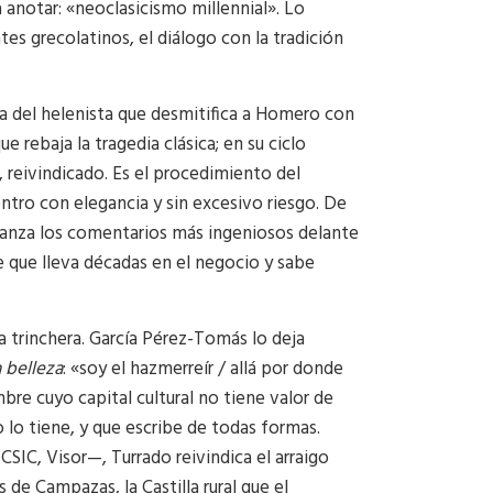
a anotar: «neoclasicismo millennial». Lo
tes grecolatinos, el diálogo con la tradición
 la del helenista que desmitifica a Homero con
rebaja la tragedia clásica; en su ciclo
 reivindicado. Es el procedimiento del
ntro con elegancia y sin excesivo riesgo. De
 lanza los comentarios más ingeniosos delante
re que lleva décadas en el negocio y sabe
a trinchera. García Pérez-Tomás lo deja
 belleza
: «soy el hazmerreír / allá por donde
bre cuyo capital cultural no tiene valor de
o tiene, y que escribe de todas formas.
IC, Visor—, Turrado reivindica el arraigo
 de Campazas, la Castilla rural que el