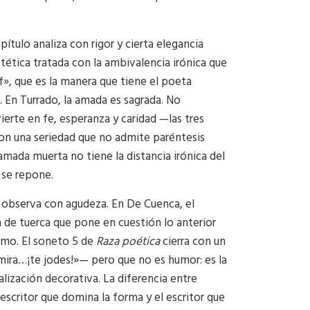
ítulo analiza con rigor y cierta elegancia
tética tratada con la ambivalencia irónica que
f», que es la manera que tiene el poeta
 En Turrado, la amada es sagrada. No
ierte en fe, esperanza y caridad —las tres
con una seriedad que no admite paréntesis
 amada muerta no tiene la distancia irónica del
 se repone.
 observa con agudeza. En De Cuenca, el
ta de tuerca que pone en cuestión lo anterior
bismo. El soneto 5 de
Raza poética
cierra con un
 mira…¡te jodes!»— pero que no es humor: es la
lización decorativa. La diferencia entre
scritor que domina la forma y el escritor que