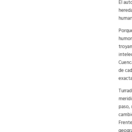
El aut
hereda
human
Porque
humor 
troyan
intele
Cuenca
de cad
exact
Turrad
meridi
paso, 
cambio
Frente
geográ