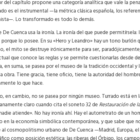
or del capítulo propone una categoría analítica que vale la pen
do es el instrumental —la métrica clásica española, los referen
ista—. Lo transformado es todo lo demás.
 De Cuenca usa la ironía. La ironía del que puede permitírsela:
porque lo posee. En su «Hero y Leandro» hay un tono burlón que 
o, el mito se destruye irónicamente para ser, paradójicamente,
ctual que conoce las reglas y se permite cuestionarlas desde de
, en suma, se pasea por el museo de la tradición occidental y
a obra. Tiene gracia, tiene oficio, tiene la autoridad del homb
amente lo que hace.
o, en cambio, no se pasea por ningún museo. Turrado está en l
anamente claro cuando cita el soneto 32 de
Restauración de la
nadie atiende». No hay ironía ahí. Hay el autorretrato de un hom
 en la economía simbólica contemporánea, y que sabe que no l
 al cosmopolitismo urbano de De Cuenca —Madrid, Europa, el CS
fico como posición estética: las riberas del Órbigo, los campos