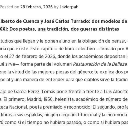
Posted on
28 febrero, 2026
by
Javierpah
Alberto de Cuenca y José Carlos Turrado: dos modelos de 
 XXI: Dos poetas, una tradición, dos guerras distintas
tudios que llegan y le ponen a uno en la obligación de pensar,
ria que existe. Este capítulo de libro colectivo —firmado por
 el 27 de febrero de 2026, donde los académicos depositan l
qué sirve— forma parte del volumen
Restauración de la Belleza
ene la virtud de las mejores piezas del género: te explica dos 
social y una manera de entender para qué diablos sirve la tradic
bajo de García Pérez-Tomás pone frente a frente a Luis Alberto
. El primero, Madrid, 1950, helenista, académico de número de
teca Nacional, poeta premiado y reconocido. El segundo, profes
libros a sus espaldas, ningún cargo institucional y la incómod
6 como si el tiempo no hubiera pasado, o como si hubiera pa