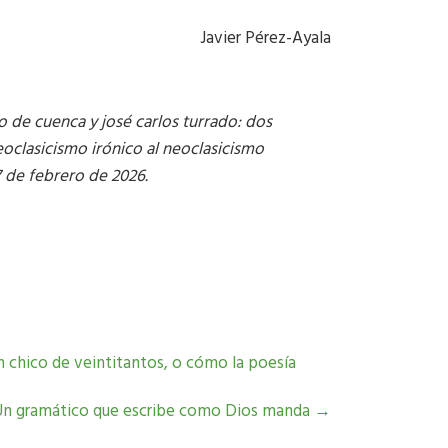
Javier Pérez-Ayala
to de cuenca y jos
é carlos turrado: dos
eoclasicismo ir
ónico al neoclasicismo
7 de febrero de 2026.
 chico de veintitantos, o cómo la poesía
: Un gramático que escribe como Dios manda
→