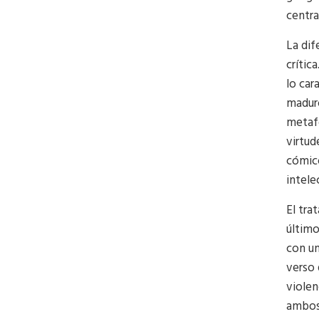
centra
La dif
crític
lo car
maduro
metaf
virtud
cómico
intele
El tra
último
con u
verso 
violen
ambos 