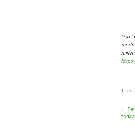
Garc
ía
model
millen
https:
This en
←
Tem
todaví