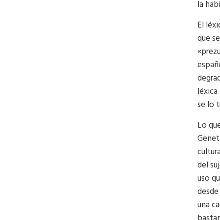
la habi
El léx
que se
«prezu
españo
degrad
léxica
se lo 
Lo que
Genett
cultur
del su
uso qu
desde 
una ca
bastan