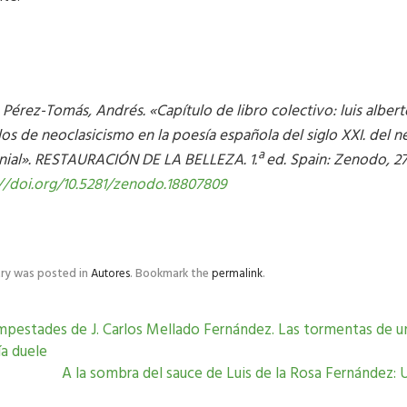
 P
érez-Tom
ás, Andr
és.
«Cap
ítulo de libro colectivo: luis alber
os de neoclasicismo en la poes
ía espa
ñola del siglo XXI. del n
nial
». RESTAURACI
ÓN DE LA BELLEZA. 1.
ª ed. Spain: Zenodo, 2
//doi.org/10.5281/zenodo.18807809
try was posted in
Autores
. Bookmark the
permalink
.
pestades de J. Carlos Mellado Fernández. Las tormentas de un
a duele
A la sombra del sauce de Luis de la Rosa Fernández