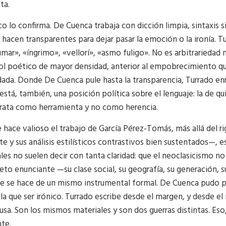
ta.
ico lo confirma. De Cuenca trabaja con dicción limpia, sintaxi
 hacen transparentes para dejar pasar la emoción o la ironía. T
mar», «íngrimo», «vellorí», «asmo fuligo». No es arbitrariedad n
l poético de mayor densidad, anterior al empobrecimiento qu
ada. Donde De Cuenca pule hasta la transparencia, Turrado enri
 está, también, una posición política sobre el lenguaje: la de
trata como herramienta y no como herencia.
 hace valioso el trabajo de García Pérez-Tomás, más allá del 
e y sus análisis estilísticos contrastivos bien sustentados—, 
ales no suelen decir con tanta claridad: que el neoclasicismo n
jeto enunciante —su clase social, su geografía, su generación, 
e se hace de un mismo instrumental formal. De Cuenca pudo per
la que ser irónico. Turrado escribe desde el margen, y desde el 
usa. Son los mismos materiales y son dos guerras distintas. Eso
te.