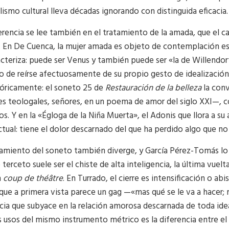
lismo cultural lleva décadas ignorando con distinguida eficacia.
erencia se lee también en el tratamiento de la amada, que el cap
a. En De Cuenca, la mujer amada es objeto de contemplación es
acteriza: puede ser Venus y también puede ser «la de Willendor
 de reírse afectuosamente de su propio gesto de idealización.
óricamente: el soneto 25 de
Restauración de la belleza
la conv
es teologales, señores, en un poema de amor del siglo XXI—, 
s. Y en la «Égloga de la Niña Muerta», el Adonis que llora a su
ctual: tiene el dolor descarnado del que ha perdido algo que no
tamiento del soneto también diverge, y García Pérez-Tomás lo
 terceto suele ser el chiste de alta inteligencia, la última vuel
n
coup de théâtre
. En Turrado, el cierre es intensificación o a
que a primera vista parece un gag —«mas qué se le va a hacer;
cia que subyace en la relación amorosa descarnada de toda idea
usos del mismo instrumento métrico es la diferencia entre el e