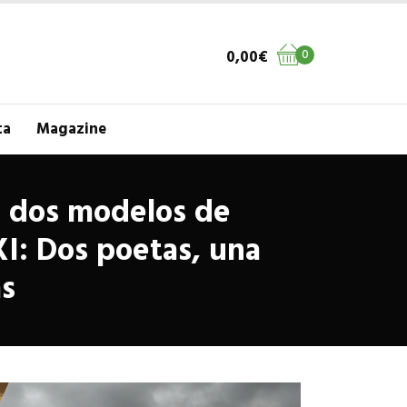
0,00
€
0
ta
Magazine
: dos modelos de
XI: Dos poetas, una
as