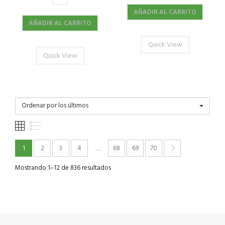
AÑADIR AL CARRITO
AÑADIR AL CARRITO
Quick View
Quick View
Ordenar por los últimos
1
2
3
4
68
69
70
…
Mostrando 1–12 de 836 resultados