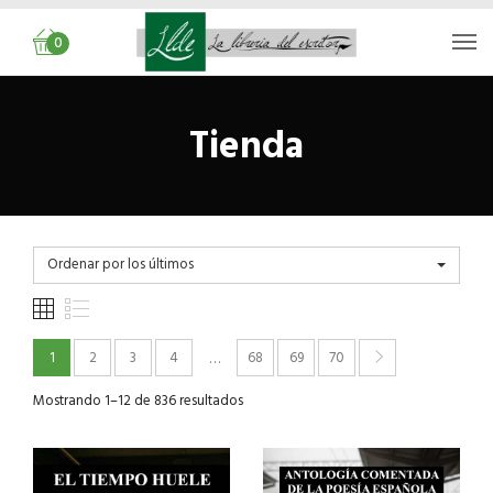
0
Tienda
Ordenar por los últimos
1
2
3
4
68
69
70
…
Mostrando 1–12 de 836 resultados