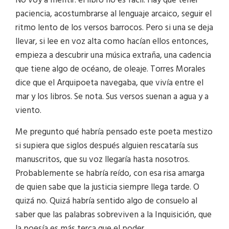
No voy a mentir: el libro no es fácil. Hay que tener
paciencia, acostumbrarse al lenguaje arcaico, seguir el
ritmo lento de los versos barrocos. Pero si una se deja
llevar, si lee en voz alta como hacían ellos entonces,
empieza a descubrir una música extraña, una cadencia
que tiene algo de océano, de oleaje. Torres Morales
dice que el Arquipoeta navegaba, que vivía entre el
mar y los libros. Se nota. Sus versos suenan a agua y a
viento.
Me pregunto qué habría pensado este poeta mestizo
si supiera que siglos después alguien rescataría sus
manuscritos, que su voz llegaría hasta nosotros.
Probablemente se habría reído, con esa risa amarga
de quien sabe que la justicia siempre llega tarde. O
quizá no. Quizá habría sentido algo de consuelo al
saber que las palabras sobreviven a la Inquisición, que
la poesía es más terca que el poder.