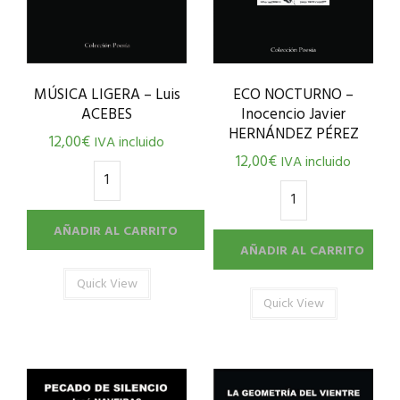
MÚSICA LIGERA – Luis
ECO NOCTURNO –
ACEBES
Inocencio Javier
HERNÁNDEZ PÉREZ
12,00
€
IVA incluido
12,00
€
IVA incluido
AÑADIR AL CARRITO
AÑADIR AL CARRITO
Quick View
Quick View