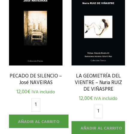
LA GEOMETRÍA DEL
PECADO DE SILENCIO –
VIENTRE – Nuria RUIZ
José NAVEIRAS
DE VIÑASPRE
12,00
€
IVA incluido
12,00
€
IVA incluido
AÑADIR AL CARRITO
AÑADIR AL CARRITO