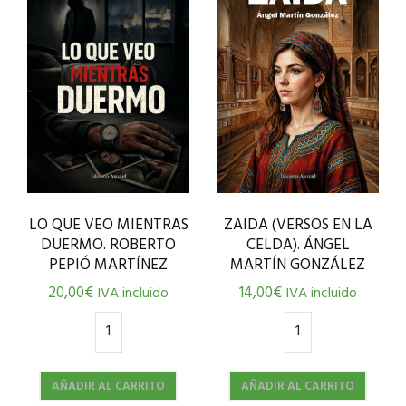
LO QUE VEO MIENTRAS
ZAIDA (VERSOS EN LA
DUERMO. ROBERTO
CELDA). ÁNGEL
PEPIÓ MARTÍNEZ
MARTÍN GONZÁLEZ
20,00
€
14,00
€
IVA incluido
IVA incluido
AÑADIR AL CARRITO
AÑADIR AL CARRITO