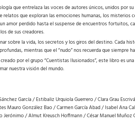
logía que entrelaza las voces de autores únicos, unidos por su 
e relatos que exploran las emociones humanas, los misterios c
 un amor perdido hasta el suspense de encuentros fortuitos, c
os de sus creadores.
nar sobre la vida, los secretos y los giros del destino. Cada hi
profundas, mientras que el “nudo” nos recuerda que siempre ha
reado por el grupo “Cuentistas Ilusionados”, este libro es una 
rmar nuestra visión del mundo.
nchez García / Estibaliz Urquiola Guerrero / Clara Grau Escriv
es Mauro González Bao / Carmen García Abad / Isabel Ana Cab
ero Jerónimo / Almut Kreusch Hoffmann / César Manuel Muñoz 