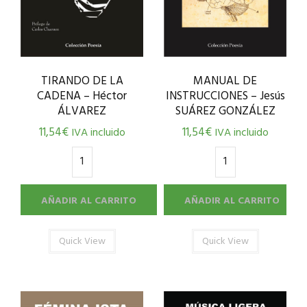
MANUAL DE
TIRANDO DE LA
INSTRUCCIONES – Jesús
CADENA – Héctor
SUÁREZ GONZÁLEZ
ÁLVAREZ
11,54
€
11,54
€
IVA incluido
IVA incluido
AÑADIR AL CARRITO
AÑADIR AL CARRITO
Quick View
Quick View