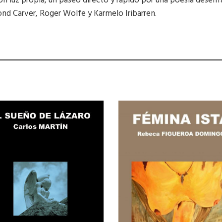
on luz propia, un paseo directo y rápido por una poesía desenf
d Carver, Roger Wolfe y Karmelo Iribarren.