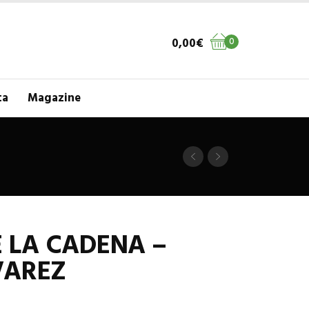
0,00
€
0
ta
Magazine
 LA CADENA –
VAREZ