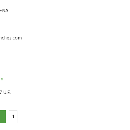
DENA
anchez.com
om
 U.E.