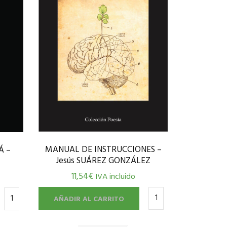
MANUAL DE INSTRUCCIONES –
Á –
Jesús SUÁREZ GONZÁLEZ
11,54
€
IVA incluido
AÑADIR AL CARRITO