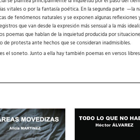
ial se plantea principalmente la inquietud por el paso del ti
 vitales o por la fantasía poética. En la segunda parte —la nat
as de fenómenos naturales y se exponen algunas reflexiones y 
gistros que van desde la expresión más sensual a la más ideali
os poemas que hablan de la inquietud producida por situacione
o de protesta ante hechos que se consideran inadmisibles.
 el soneto. Junto a ella hay también poemas en versos libres, 