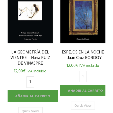
LA GEOMETRÍA DEL
ESPEJOS EN LA NOCHE
VIENTRE – Nuria RUIZ
– Juan Cruz BORDOY
DE VIÑASPRE
12,00
€
IVA incluido
12,00
€
IVA incluido
AÑADIR AL CARRITO
AÑADIR AL CARRITO
Quick View
Quick View