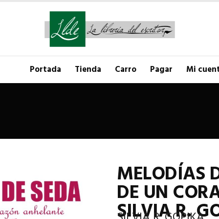
Portada
Tienda
Carro
Pagar
Mi cuen
MELODÍAS D
DE UN COR
SILVIA R. G
SILVIA R. GOPIKA