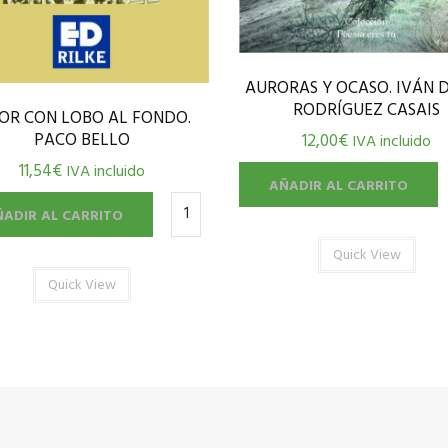
AURORAS Y OCASO. IVÁN 
RODRÍGUEZ CASAIS
OR CON LOBO AL FONDO.
PACO BELLO
12,00
€
IVA incluido
11,54
€
IVA incluido
AÑADIR AL CARRITO
ÑADIR AL CARRITO
Quick View
Quick View