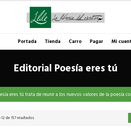
Portada
Tienda
Carro
Pagar
Mi cuen
Editorial Poesía eres tú
oesía eres tú trata de reunir a los nuevos valores de la poesía
12 de 157 resultados