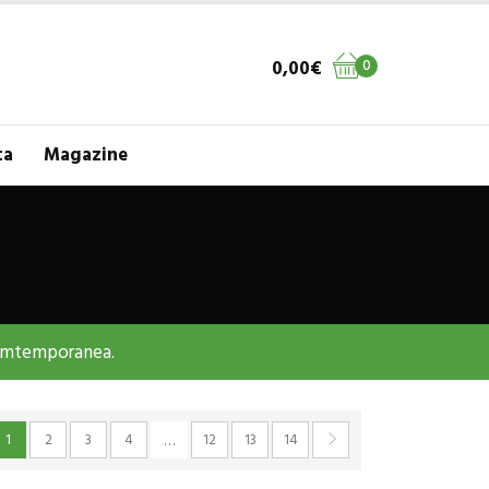
0,00
€
0
ta
Magazine
 comtemporanea.
1
2
3
4
12
13
14
…