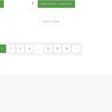
O
AÑADIR AL CARRITO
Quick View
1
2
3
4
12
13
14
…