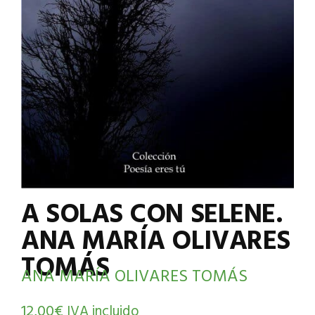
A SOLAS CON SELENE.
ANA MARÍA OLIVARES
TOMÁS
ANA MARÍA OLIVARES TOMÁS
12,00
€
IVA incluido