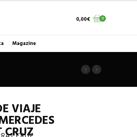
0,00
€
0
ta
Magazine
DE VIAJE
 MERCEDES
 CRUZ
RAT CRUZ