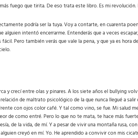
más fuego que tirita. De eso trata este libro. Es mi revolución.
rfectamente podría ser la tuya. Voy a contarte, en cuarenta po
 la que alguien intentó encerrarme. Entenderás que a veces escapa
s fácil. Pero también verás que vale la pena, y que ya es hora d
ielo.
 y crecí entre olas y pinares. A los siete años el bullying volvi
relación de maltrato psicológico de la que nunca llegué a sali
rente con ojos color café. Y tal como vino, se fue. Mi salud me
 peor de como entré. Pero lo que no te mata, te hace más fuerte
ía, de la vida, de mí. Y a pesar de vivir una montaña rusa, co
 alguien creyó en mí. Yo. He aprendido a convivir con mis cicat