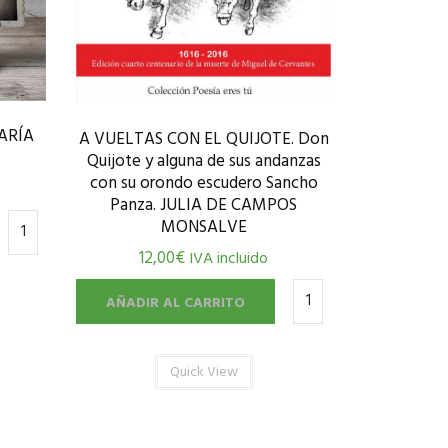
ARÍA
A VUELTAS CON EL QUIJOTE. Don
Quijote y alguna de sus andanzas
con su orondo escudero Sancho
Panza. JULIA DE CAMPOS
MONSALVE
12,00
€
IVA incluido
AÑADIR AL CARRITO
Quick View