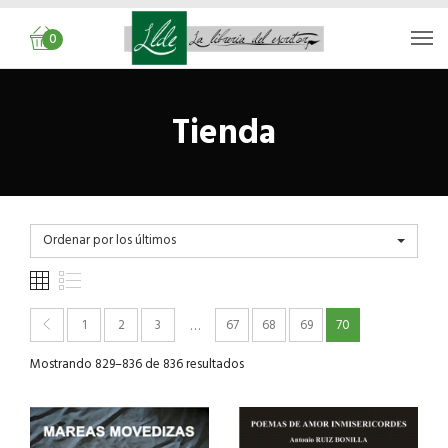
0
Tienda
Ordenar por los últimos
1
2
3
67
68
69
70
…
Mostrando 829–836 de 836 resultados