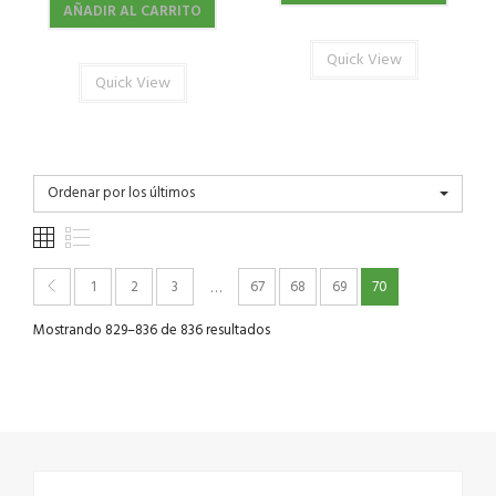
AÑADIR AL CARRITO
Quick View
Quick View
Ordenar por los últimos
1
2
3
67
68
69
70
…
Mostrando 829–836 de 836 resultados