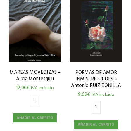
MAREAS MOVEDIZAS –
POEMAS DE AMOR
Alicia Montesquiu
INMISERICORDES –
Antonio RUIZ BONILLA
12,00
€
IVA incluido
9,62
€
IVA incluido
AÑADIR AL CARRITO
AÑADIR AL CARRITO