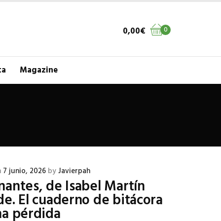
0,00
€
0
ta
Magazine
n
7 junio, 2026
by
Javierpah
antes, de Isabel Martín
e. El cuaderno de bitácora
na pérdida