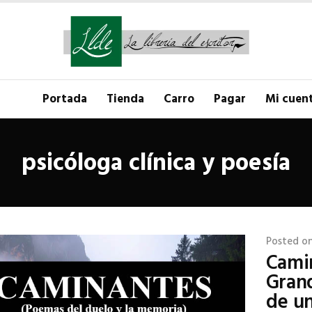
Portada
Tienda
Carro
Pagar
Mi cuen
psicóloga clínica y poesía
Posted o
Camin
Grand
de u