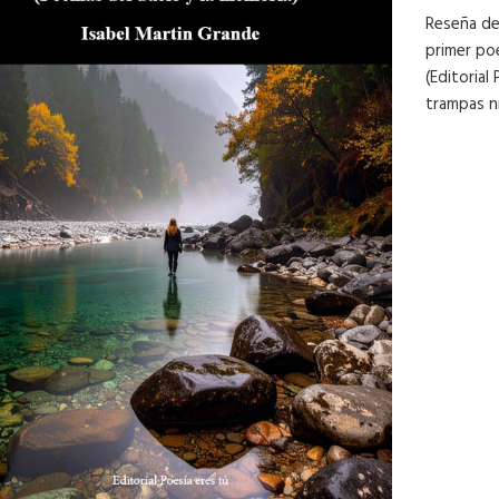
Reseña de
primer poe
(Editorial
trampas n