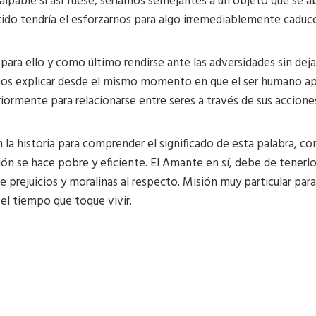
a palpable si así fuese, seriamos semejantes a un objeto que s
ido tendría el esforzarnos para algo irremediablemente caduco e
 para ello y como último rendirse ante las adversidades sin de
os explicar desde el mismo momento en que el ser humano apr
riormente para relacionarse entre seres a través de sus accion
 la historia para comprender el significado de esta palabra, co
ión se hace pobre y eficiente. El Amante en sí, debe de tenerlo
 prejuicios y moralinas al respecto. Misión muy particular par
el tiempo que toque vivir.