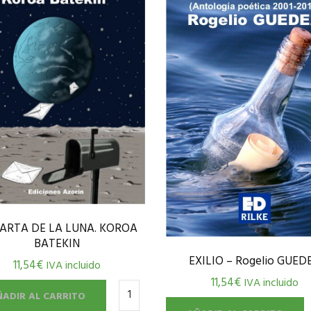
CARTA DE LA LUNA. KOROA
BATEKIN
EXILIO – Rogelio GUED
11,54
€
IVA incluido
11,54
€
IVA incluido
ÑADIR AL CARRITO