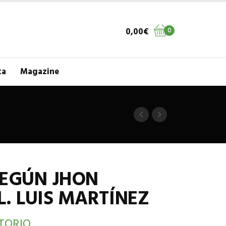
0,00
€
0
ta
Magazine
SEGÚN JHON
L. LUIS MARTÍNEZ
TORIO