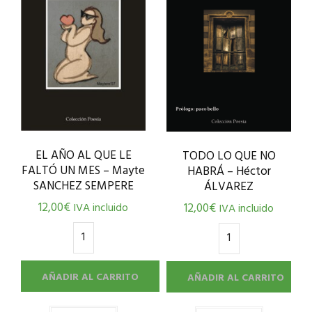
EL AÑO AL QUE LE
TODO LO QUE NO
FALTÓ UN MES – Mayte
HABRÁ – Héctor
SANCHEZ SEMPERE
ÁLVAREZ
12,00
€
12,00
€
IVA incluido
IVA incluido
AÑADIR AL CARRITO
AÑADIR AL CARRITO