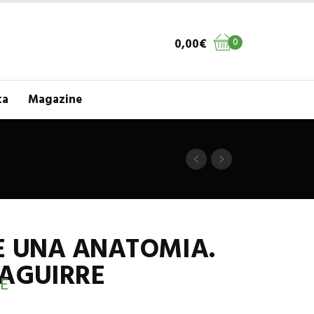
0,00
€
0
ta
Magazine
E UNA ANATOMIA.
 AGUIRRE
E