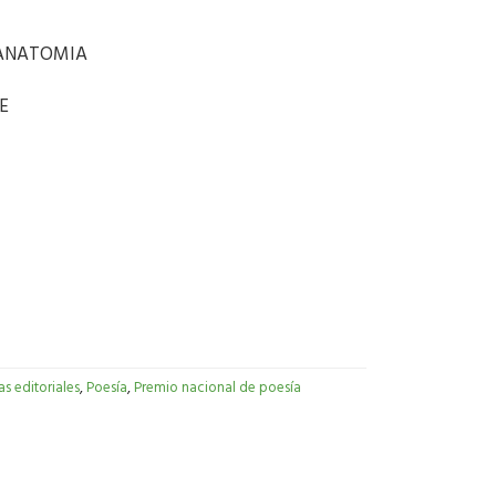
 ANATOMIA
E
as editoriales
,
Poesía
,
Premio nacional de poesía