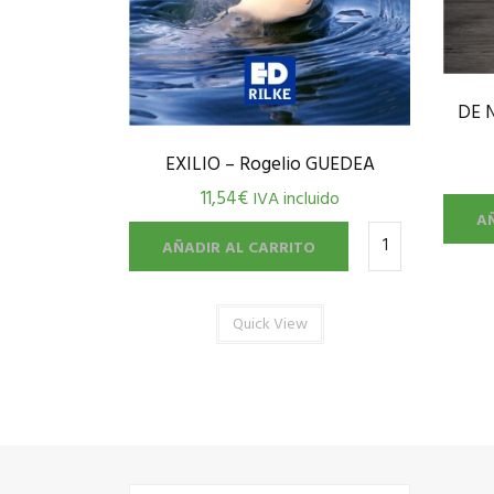
DE 
EXILIO – Rogelio GUEDEA
11,54
€
IVA incluido
A
AÑADIR AL CARRITO
Quick View