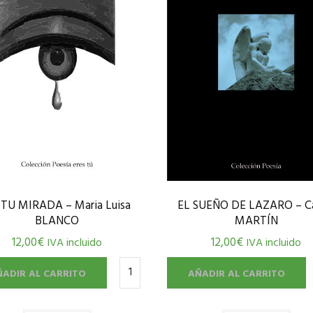
 TU MIRADA – Maria Luisa
EL SUEÑO DE LAZARO – Ca
BLANCO
MARTÍN
12,00
€
12,00
€
IVA incluido
IVA incluido
ÑADIR AL CARRITO
AÑADIR AL CARRITO