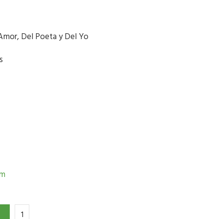
 Amor, Del Poeta y Del Yo
s
om