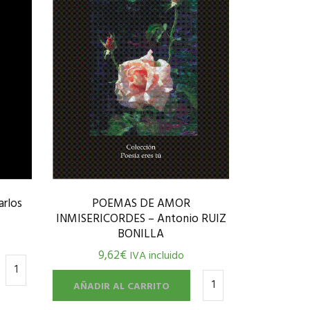
rlos
POEMAS DE AMOR
INMISERICORDES – Antonio RUIZ
BONILLA
9,62
€
IVA incluido
AÑADIR AL CARRITO