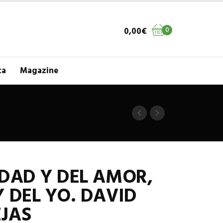
0,00
€
0
ta
Magazine
IDAD Y DEL AMOR,
Y DEL YO. DAVID
JAS