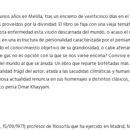
os años en Melilla, tras un encierro de veinticinco días en el 
roveídos por la divinidad. El libro se faja con una vieja temát
esta enfermedad esta visión descarnada del mundo, o acaso el 
en una estructura de personalidad caracterizada por el pensa
do el conocimiento objetivo de su grandiosidad, o cabe aferra
 de gas no es opción con la que se nos viene encima? Convive en
del mundo al que se anuda. Un libro que reparte bofetadas más a
ad frágil del autor, atada a las sacudidas climáticas y human
biosa actualidad renuncia en sus homenajes a distintos clásic
ífico persa Omar Khayyam.
15/09/1971) profesor de filosofía que ha ejercido en Madrid, M