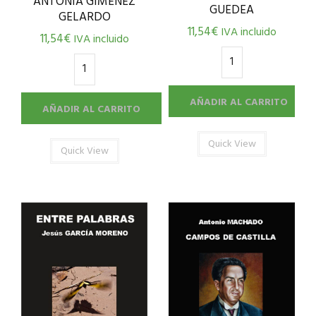
ANTONIA GIMÉNEZ
GUEDEA
GELARDO
11,54
€
IVA incluido
11,54
€
IVA incluido
AÑADIR AL CARRITO
AÑADIR AL CARRITO
Quick View
Quick View