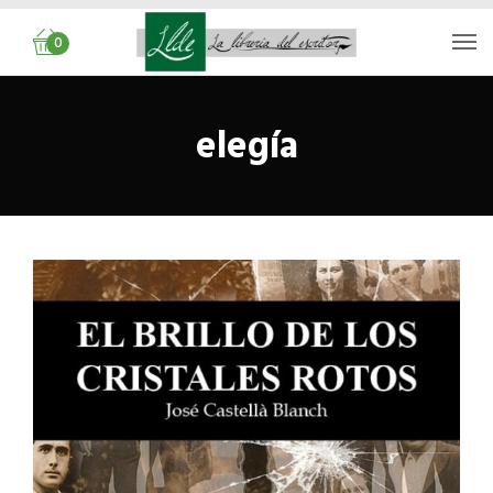
0
elegía