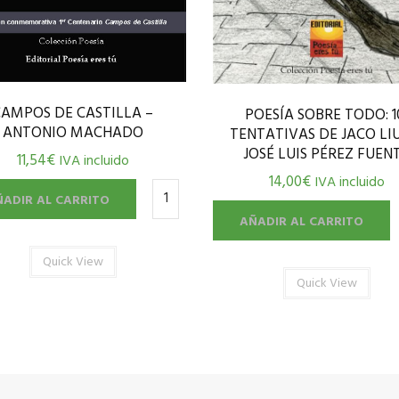
CAMPOS DE CASTILLA –
POESÍA SOBRE TODO: 1
ANTONIO MACHADO
TENTATIVAS DE JACO LI
JOSÉ LUIS PÉREZ FUEN
11,54
€
IVA incluido
14,00
€
IVA incluido
ÑADIR AL CARRITO
AÑADIR AL CARRITO
Quick View
Quick View