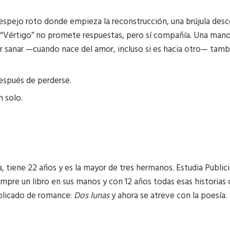
n espejo roto donde empieza la reconstrucción, una brújula desc
 “Vértigo” no promete respuestas, pero sí compañía. Una mano 
r sanar —cuando nace del amor, incluso si es hacia otro— tamb
espués de perderse.
n solo.
, tiene 22 años y es la mayor de tres hermanos. Estudia Public
re un libro en sus manos y con 12 años todas esas historias
ublicado de romance:
Dos lunas
y ahora se atreve con la poesía.