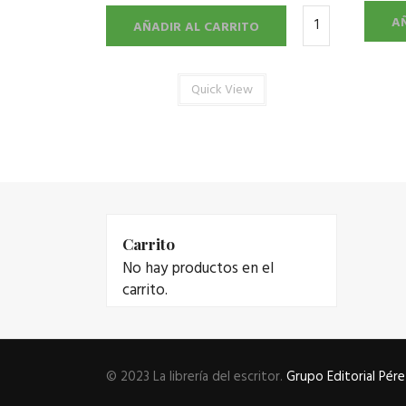
A
AÑADIR AL CARRITO
Quick View
Carrito
No hay productos en el
carrito.
© 2023 La librería del escritor.
Grupo Editorial Pére