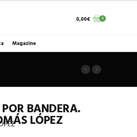
0,00
€
0
ta
Magazine
 POR BANDERA.
OMÁS LÓPEZ
ÓPEZ