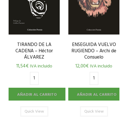
ENSEGUIDA VUELVO
TIRANDO DE LA
RUGIENDO – Archi de
CADENA – Héctor
Consuelo
ÁLVAREZ
12,00
€
11,54
€
IVA incluido
IVA incluido
AÑADIR AL CARRITO
AÑADIR AL CARRITO
Quick View
Quick View