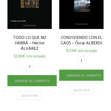
TODO LO QUE NO
CONVIVIENDO CON EL
HABRÁ – Héctor
CAOS – Óscar ALBERDI
ÁLVAREZ
11,54
€
IVA incluido
12,00
€
IVA incluido
AÑADIR AL CARRITO
AÑADIR AL CARRITO
Quick View
Quick View