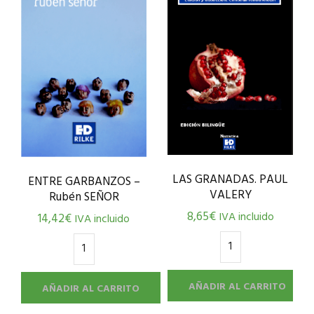
LAS GRANADAS. PAUL
ENTRE GARBANZOS –
VALERY
Rubén SEÑOR
8,65
€
IVA incluido
14,42
€
IVA incluido
AÑADIR AL CARRITO
AÑADIR AL CARRITO