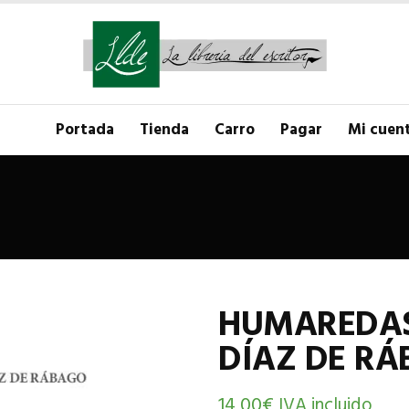
Portada
Tienda
Carro
Pagar
Mi cuen
HUMAREDAS
DÍAZ DE RÁ
14,00
€
IVA incluido