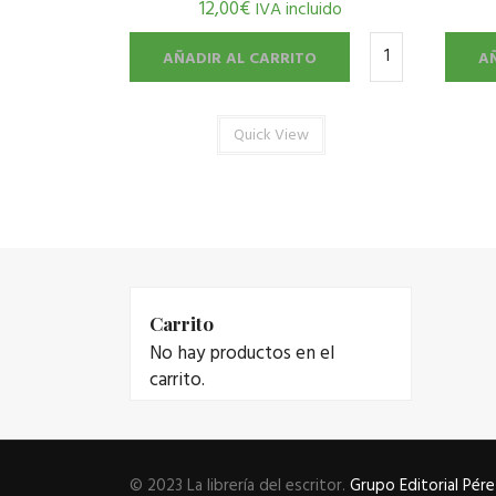
12,00
€
IVA incluido
AÑADIR AL CARRITO
A
Quick View
Carrito
No hay productos en el
carrito.
© 2023 La librería del escritor.
Grupo Editorial Pére