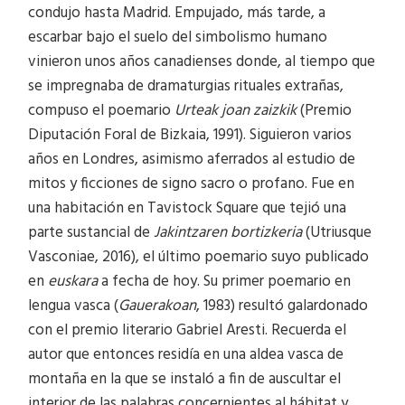
condujo hasta Madrid. Empujado, más tarde, a
escarbar bajo el suelo del simbolismo humano
vinieron unos años canadienses donde, al tiempo que
se impregnaba de dramaturgias rituales extrañas,
compuso el poemario
Urteak joan zaizkik
(Premio
Diputación Foral de Bizkaia, 1991). Siguieron varios
años en Londres, asimismo aferrados al estudio de
mitos y ficciones de signo sacro o profano. Fue en
una habitación en Tavistock Square que tejió una
parte sustancial de
Jakintzaren bortizkeria
(Utriusque
Vasconiae, 2016), el último poemario suyo publicado
en
euskara
a fecha de hoy. Su primer poemario en
lengua vasca (
Gauerakoan
, 1983) resultó galardonado
con el premio literario Gabriel Aresti. Recuerda el
autor que entonces residía en una aldea vasca de
montaña en la que se instaló a fin de auscultar el
interior de las palabras concernientes al hábitat y