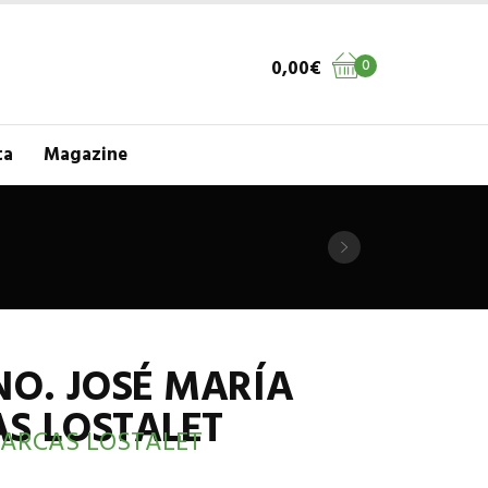
0,00
€
0
ta
Magazine
NO. JOSÉ MARÍA
S LOSTALET
-ARCAS LOSTALET