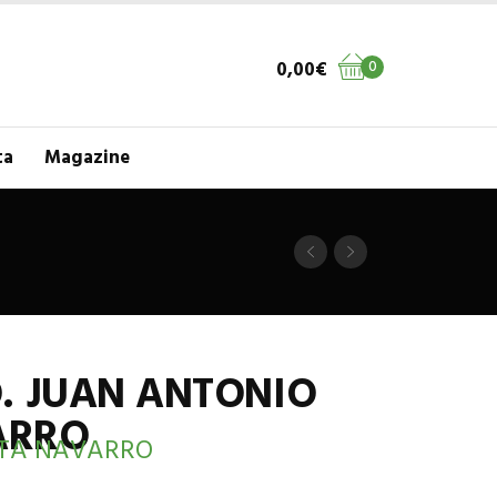
0,00
€
0
ta
Magazine
. JUAN ANTONIO
ARRO
TA NAVARRO