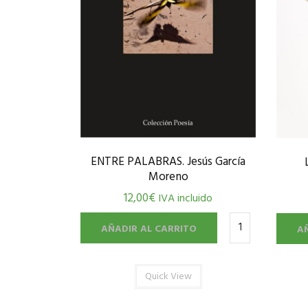
ENTRE PALABRAS. Jesús García
Moreno
12,00
€
IVA incluido
AÑADIR AL CARRITO
A
Quick View