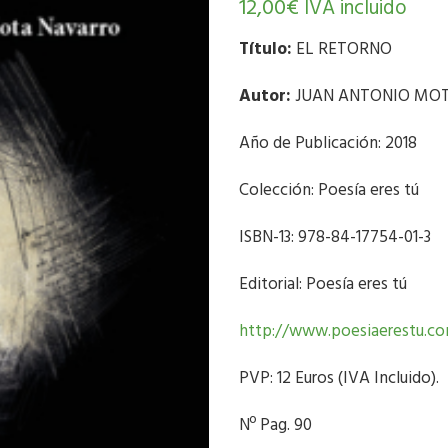
12,00
€
IVA incluido
Título:
EL RETORNO
Autor:
JUAN ANTONIO MO
Año de Publicación: 2018
Colección: Poesía eres tú
ISBN-13: 978-84-17754-01-3
Editorial: Poesía eres tú
http://www.poesiaerestu.c
PVP: 12 Euros (IVA Incluido).
Nº Pag. 90