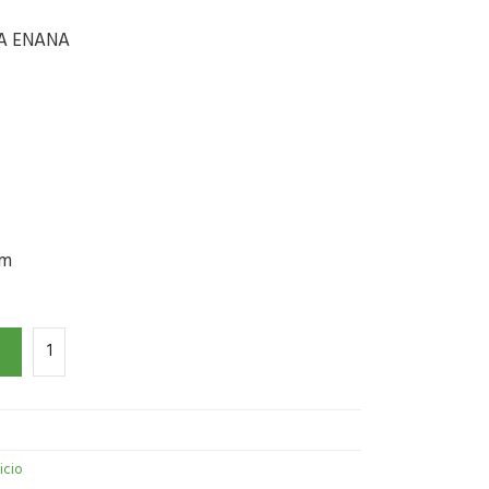
LA ENANA
om
nicio