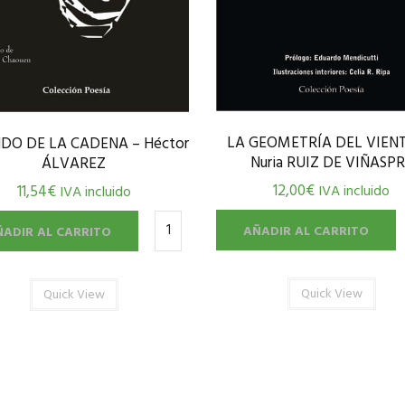
LA GEOMETRÍA DEL VIENT
DO DE LA CADENA – Héctor
Nuria RUIZ DE VIÑASP
ÁLVAREZ
12,00
€
11,54
€
IVA incluido
IVA incluido
AÑADIR AL CARRITO
ÑADIR AL CARRITO
Quick View
Quick View