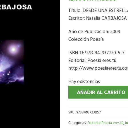
Título: DESDE UNA ESTREL
Escritor: Natalia CARBAJOSA
Año de Publicación: 2009
Colección Poesía
ISBN-13: 978-84-937230-5-7
Editorial: Poesía eres tú
http://www.poesiaerestu.c
Hay existencias
AÑADIR AL CARRITO
SKU:
9788493723057
Categorías:
Editorial Poesía eres tú
,
I