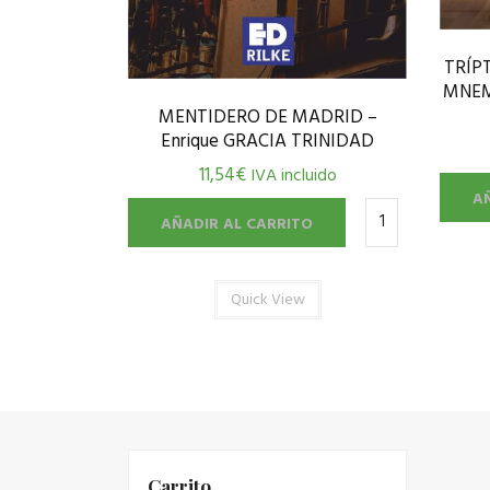
TRÍP
MNEM
MENTIDERO DE MADRID –
Enrique GRACIA TRINIDAD
11,54
€
IVA incluido
A
AÑADIR AL CARRITO
Quick View
Carrito