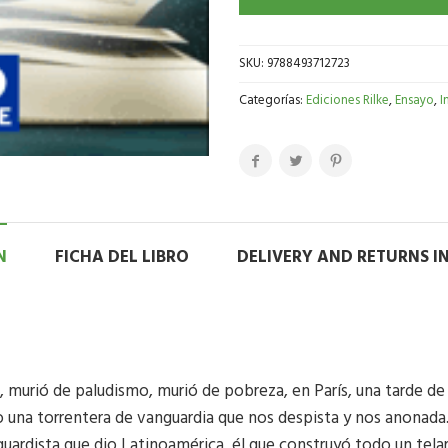
SKU:
9788493712723
Categorías:
Ediciones Rilke
,
Ensayo
,
I
N
FICHA DEL LIBRO
DELIVERY AND RETURNS 
a, murió de paludismo, murió de pobreza, en París, una tarde de
na torrentera de vanguardia que nos despista y nos anonada.
uardista que dio Latinoamérica, él que construyó todo un telar