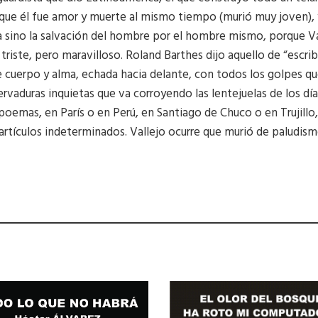
rque él fue amor y muerte al mismo tiempo (murió muy joven),
a sino la salvación del hombre por el hombre mismo, porque Va
triste, pero maravilloso. Roland Barthes dijo aquello de “escrib
de cuerpo y alma, echada hacia delante, con todos los golpes qu
ervaduras inquietas que va corroyendo las lentejuelas de los días
ir poemas, en París o en Perú, en Santiago de Chuco o en Trujill
os artículos indeterminados. Vallejo ocurre que murió de paludism