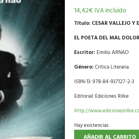
14,42
€
IVA incluido
Título:
CESAR VALLEJO Y 
EL POETA DEL MAL DOLO
Escritor:
Emilio ARNAO
Género:
Crítica Literaria
ISBN-13: 978-84-937127-2-3
Editorial: Ediciones Rilke
http://www.edicionesrilke.
Hay existencias
AÑADIR AL CARRITO