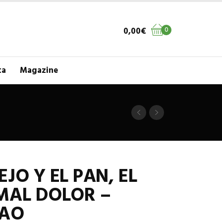
0,00
€
0
ta
Magazine
JO Y EL PAN, EL
MAL DOLOR –
NAO