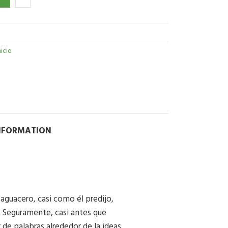
nicio
INFORMATION
 aguacero, casi como él predijo,
 Seguramente, casi antes que
 de palabras alrededor de la ideas