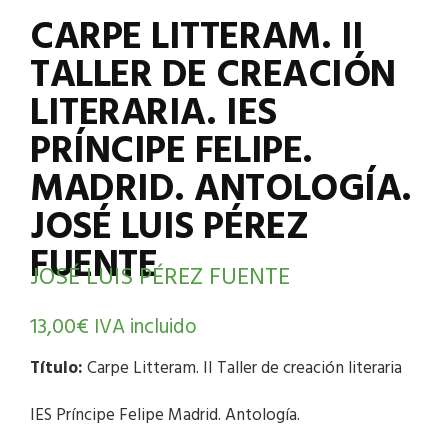
CARPE LITTERAM. II
TALLER DE CREACIÓN
LITERARIA. IES
PRÍNCIPE FELIPE.
MADRID. ANTOLOGÍA.
JOSÉ LUIS PÉREZ
FUENTE
JOSÉ LUIS PÉREZ FUENTE
13,00
€
IVA incluido
Título:
Carpe Litteram. II Taller de creación literaria
IES Príncipe Felipe Madrid. Antología.