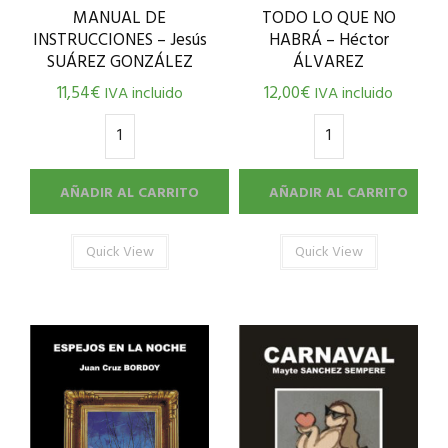
MANUAL DE
TODO LO QUE NO
INSTRUCCIONES – Jesús
HABRÁ – Héctor
SUÁREZ GONZÁLEZ
ÁLVAREZ
11,54
€
12,00
€
IVA incluido
IVA incluido
AÑADIR AL CARRITO
AÑADIR AL CARRITO
Quick View
Quick View