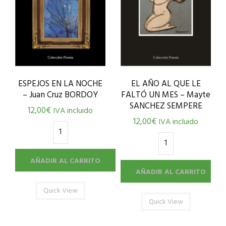
ESPEJOS EN LA NOCHE
EL AÑO AL QUE LE
– Juan Cruz BORDOY
FALTÓ UN MES – Mayte
SANCHEZ SEMPERE
12,00
€
IVA incluido
12,00
€
IVA incluido
AÑADIR AL CARRITO
AÑADIR AL CARRITO
Quick View
Quick View