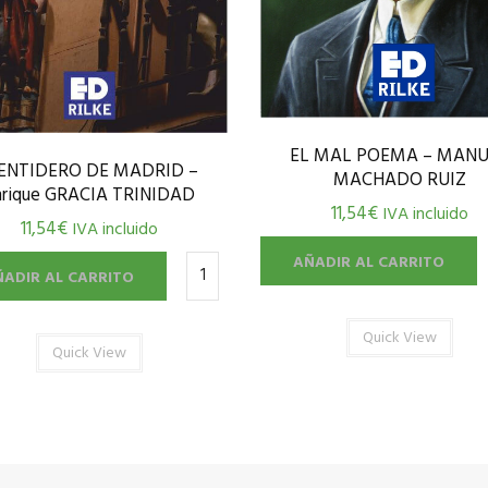
EL MAL POEMA – MANU
ENTIDERO DE MADRID –
MACHADO RUIZ
nrique GRACIA TRINIDAD
11,54
€
IVA incluido
11,54
€
IVA incluido
AÑADIR AL CARRITO
ÑADIR AL CARRITO
Quick View
Quick View