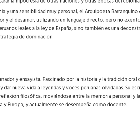
rar la hipocresía de otras naciones y otras épocas del colonial
nía y una sensibilidad muy personal, el Arquipoeta Barranquino
 amor y el desamor, utilizando un lenguaje directo, pero no exen
 peruanos leales a la ley de España, sino también es una decons
strategia de dominación.
rador y ensayista. Fascinado por la historia y la tradición oral 
ar y dar nueva vida a leyendas y voces peruanas olvidadas. Su e
la reflexión filosófica, moviéndose entre la memoria personal y 
ca y Europa, y actualmente se desempeña como docente.