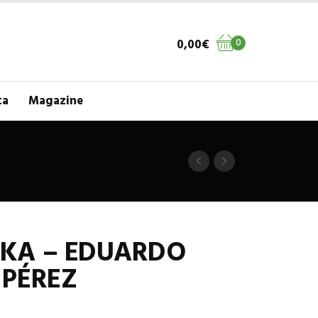
0,00
€
0
ta
Magazine
KA – EDUARDO
 PÉREZ