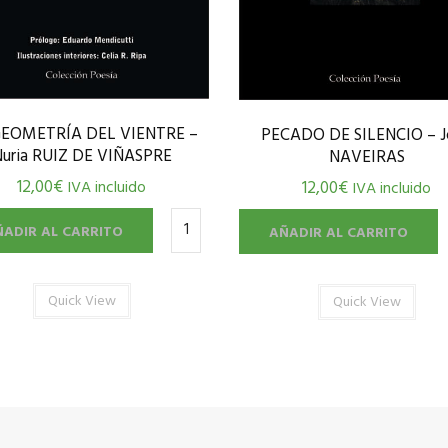
GEOMETRÍA DEL VIENTRE –
PECADO DE SILENCIO – J
uria RUIZ DE VIÑASPRE
NAVEIRAS
12,00
€
12,00
€
IVA incluido
IVA incluido
ÑADIR AL CARRITO
AÑADIR AL CARRITO
Quick View
Quick View