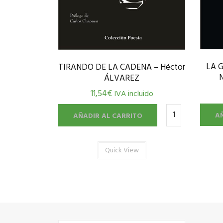
LA 
TIRANDO DE LA CADENA – Héctor
N
ÁLVAREZ
11,54
€
IVA incluido
A
AÑADIR AL CARRITO
Quick View