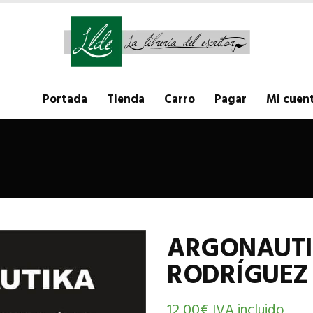
Portada
Tienda
Carro
Pagar
Mi cuen
ARGONAUTI
RODRÍGUEZ
12,00
€
IVA incluido