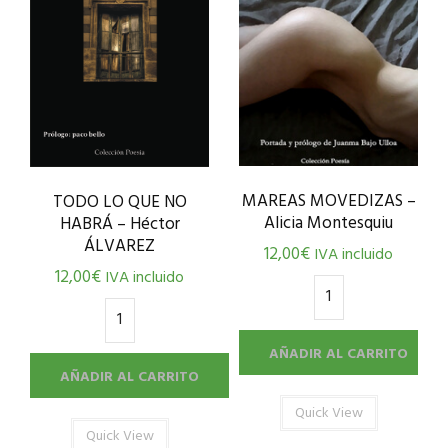
MAREAS MOVEDIZAS –
TODO LO QUE NO
Alicia Montesquiu
HABRÁ – Héctor
ÁLVAREZ
12,00
€
IVA incluido
12,00
€
IVA incluido
AÑADIR AL CARRITO
AÑADIR AL CARRITO
Quick View
Quick View