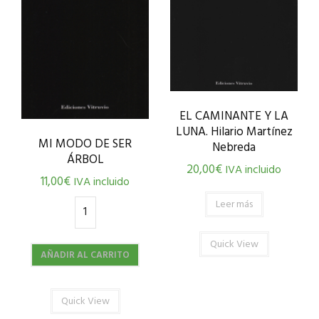
EL CAMINANTE Y LA
LUNA. Hilario Martínez
MI MODO DE SER
Nebreda
ÁRBOL
20,00
€
IVA incluido
11,00
€
IVA incluido
Leer más
Quick View
AÑADIR AL CARRITO
Quick View