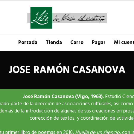
Portada
Tienda
Carro
Pagar
Mi cuen
JOSE RAMÓN CASANOVA
José Ramón Casanova (Vigo, 1963).
Estudió Cienc
ado parte de la dirección de asociaciones culturales, así como 
emás de la introducción de algunas de sus creaciones en prosa 
corrección de textos, y coordinación de actividade
 su primer libro de poemas en 2010,
Huella de un silencio
, con l