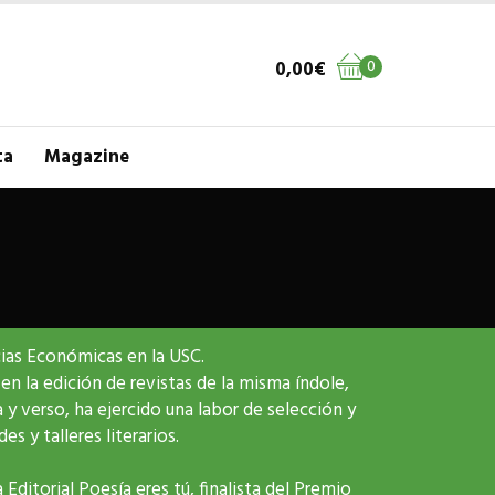
0,00
€
0
ta
Magazine
ias Económicas en la USC.
en la edición de revistas de la misma índole,
y verso, ha ejercido una labor de selección y
s y talleres literarios.
a Editorial Poesía eres tú, finalista del Premio