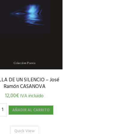
LA DE UN SILENCIO – José
Ramón CASANOVA
12,00
€
IVA incluido
AÑADIR AL CARRITO
Quick View