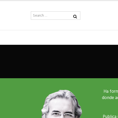
Ha form
donde ad
Publica