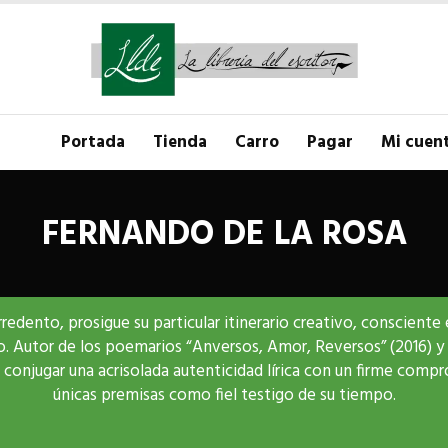
Portada
Tienda
Carro
Pagar
Mi cuen
FERNANDO DE LA ROSA
irredento, prosigue su particular itinerario creativo, conscient
co. Autor de los poemarios “Anversos, Amor, Reversos” (2016) y
conjugar una acrisolada autenticidad lírica con un firme compr
únicas premisas como fiel testigo de su tiempo.