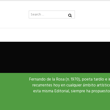
Fernando de la Rosa (n. 1970), poeta tardío e 
recurrentes hoy en cualquier ámbito artísti
esta misma Editorial, siempre ha propuesto 