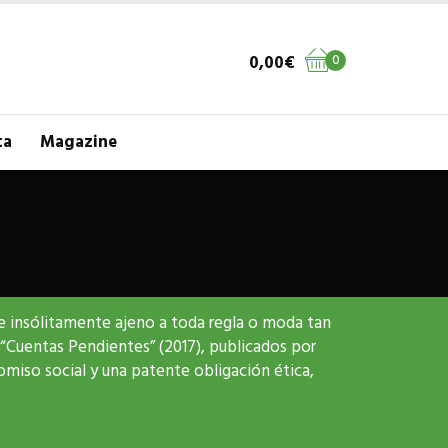
0,00
€
0
ta
Magazine
e e insólitamente ajeno a toda regla o moda tan
 “Cuentas Pendientes” (2017), publicados por
omiso social y una patente obligación ética,