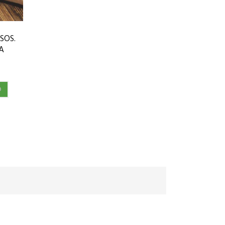
SOS.
A
O