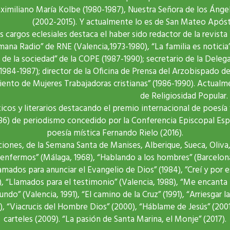
imiliano María Kolbe (1980-1987), Nuestra Señora de los Ángel
(2002-2015). Y actualmente lo es de San Mateo Apósto
s cargos eclesiales destaca el haber sido redactor de la revist
mana Radio” de RNE (Valencia,1973-1980), “La familia es noticia
 de la sociedad” de la COPE (1987-1990); secretario de la Del
(1984-1987); director de la Oficina de Prensa del Arzobispado de
nto de Mujeres Trabajadoras cristianas” (1986-1990). Actualm
de Religiosidad Popular.
os y literarios destacando el premio internacional de poesía “G
986) de periodismo concedido por la Conferencia Episcopal Espa
poesía mística Fernando Rielo (2016).
iones, de la Semana Santa de Manises, Alberique, Sueca, Oliva, 
s enfermos” (Málaga, 1968), “Hablando a los hombres” (Barcelon
Llamados para anunciar el Evangelio de Dios” (1984), ”Creí y por
), “Llamados para el testimonio” (Valencia, 1988), “Me encanta m
o” (Valencia, 1991), “El camino de la Cruz” (1991), “Arriesgar la p
7), “Viacrucis del Hombre Dios” (2000), “Háblame de Jesús” (200
carteles (2009). “La pasión de Santa Marina, el Monje” (2017).