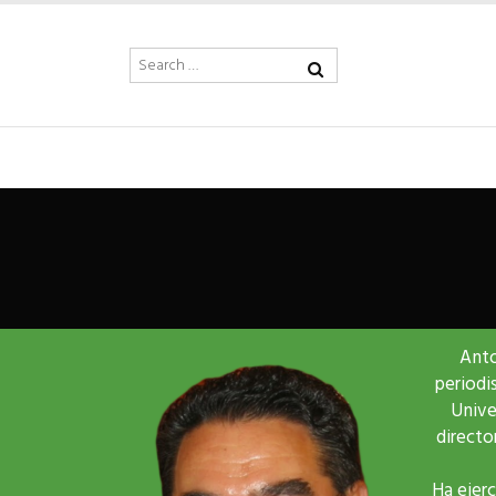
Anto
periodi
Unive
directo
Ha ejerc