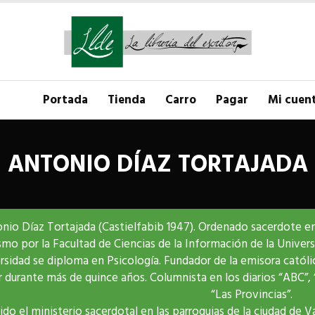
Portada
Tienda
Carro
Pagar
Mi cuen
ANTONIO DÍAZ TORTAJADA
nio Díaz Tortajada (Castielfabib 1947). Ordenado sacerdote en 
smo por la Facultad de Ciencias de la Información de la Unive
rsidad se diploma en Psicología. Fundador de la emisora católic
r durante más de quince años. Columnista en los diarios “ABC”,
“Las Provincias”.
ido el ministerio sacerdotal en las parroquias de la ciudad de V