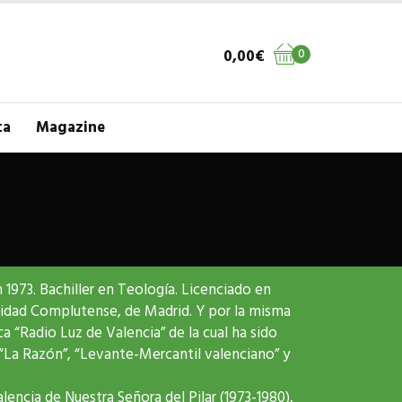
0,00
€
0
ta
Magazine
1973. Bachiller en Teología. Licenciado en
rsidad Complutense, de Madrid. Y por la misma
a “Radio Luz de Valencia” de la cual ha sido
 “La Razón”, “Levante-Mercantil valenciano” y
alencia de Nuestra Señora del Pilar (1973-1980),