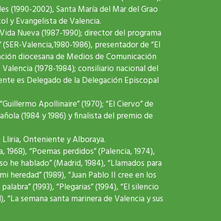
es (1990-2002), Santa María del Mar del Grao
l y Evangelista de Valencia.
a Vida Nueva (1987-1990); director del programa
” (SER-Valencia,1980-1986), presentador de “El
egación diocesana de Medios de Comunicación
 Valencia (1978-1984); consiliario nacional del
ente es Delegado de la Delegación Episcopal
uillermo Apollinaire” (1970); “El Ciervo” de
ñola (1984 y 1986) y finalista del premio de
Lliria, Onteniente y Alboraya.
a, 1968), “Poemas perdidos” (Palencia, 1974),
 eso he hablado” (Madrid, 1984), “Llamados para
i heredad” (1989), “Juan Pablo II cree en los
alabra” (1993), “Plegarias” (1994), “El silencio
1), “La semana santa marinera de Valencia y sus