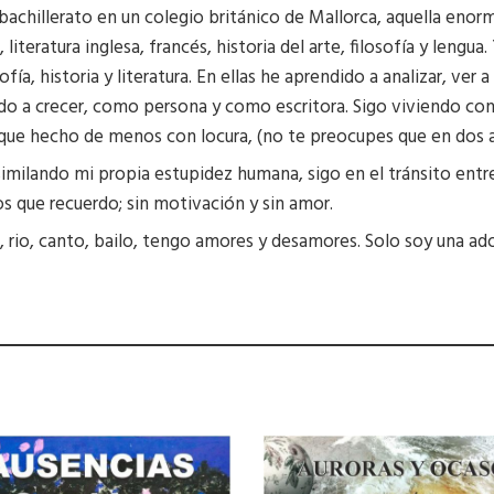
chillerato en un colegio británico de Mallorca, aquella enorm
, literatura inglesa, francés, historia del arte, filosofía y lengu
fía, historia y literatura. En ellas he aprendido a analizar, ver 
do a crecer, como persona y como escritora. Sigo viviendo co
que hecho de menos con locura, (no te preocupes que en dos añ
milando mi propia estupidez humana, sigo en el tránsito entre 
s que recuerdo; sin motivación y sin amor.
 rio, canto, bailo, tengo amores y desamores. Solo soy una ad