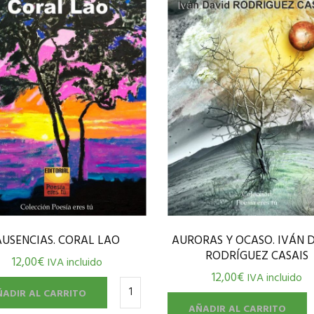
AURORAS Y OCASO. IVÁN 
AUSENCIAS. CORAL LAO
RODRÍGUEZ CASAIS
12,00
€
IVA incluido
12,00
€
IVA incluido
ÑADIR AL CARRITO
AÑADIR AL CARRITO