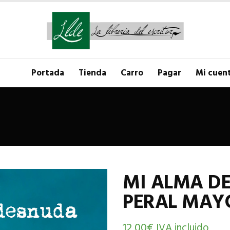
Portada
Tienda
Carro
Pagar
Mi cuen
MI ALMA D
PERAL MA
12,00
€
IVA incluido